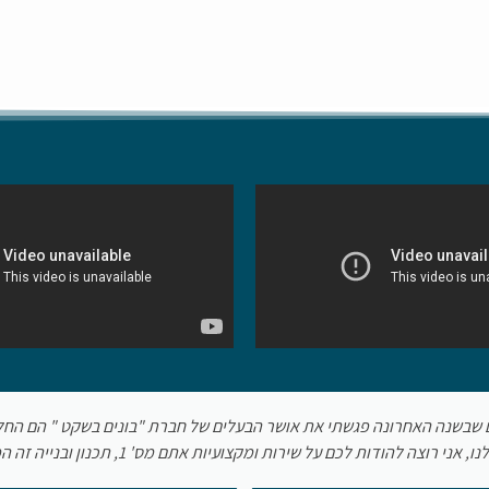
ל מר אושר מרגוליס, מהנדס בניה מדופלם ביצע עבודות ניהול, תיאום ופיקוח 
ה ומסירות ועמד בכל המשימות, ביצע את עבודתו בטיב ולוח זמנים שנחתם. נ
ך, עמד במשימה ועזר לנציגי הדיירים ועו"ד בקבלת דוח מסודרים לייצגם מול הי