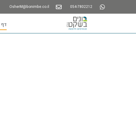
OsherM@bonimbe.co.il
054-7802212
דף 