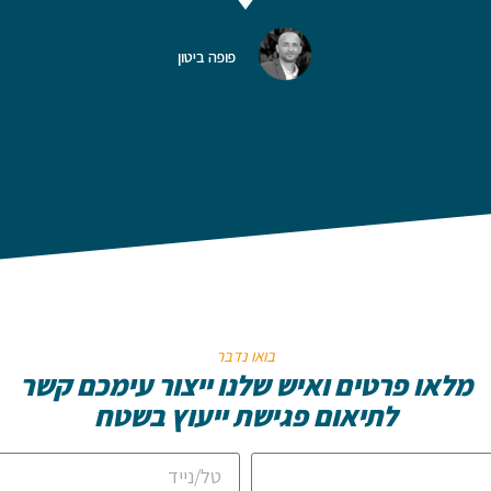
בשקט"
משה רשף
מנכ"ל מ.רשף הנדסה בע"מ
בואו נדבר
מלאו פרטים ואיש שלנו ייצור עימכם קשר
לתיאום פגישת ייעוץ בשטח