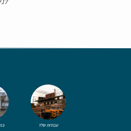
לני
עבודות שלד
בני