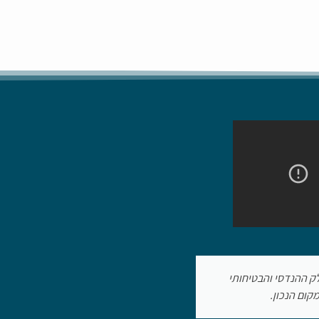
על עבודתו וניהול דוחות, ייצג את
תודה לאושר מבונים ב
יהל מר מרגוליס פרוייקט של תמ"א
זם. אני ממליץ בחום על חברת "בונים